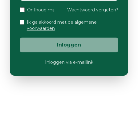
Onthoud mij
Wachtwoord vergeten?
Ik ga akkoord met de
algemene
voorwaarden
Inloggen
Inloggen via e-maillink