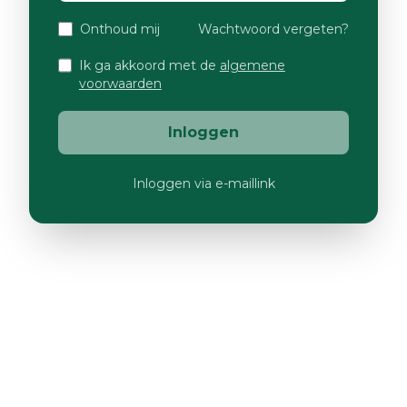
Onthoud mij
Wachtwoord vergeten?
Ik ga akkoord met de
algemene
voorwaarden
Inloggen
Inloggen via e-maillink