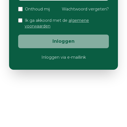
Onthoud mij
Wachtwoord vergeten?
Ik ga akkoord met de
algemene
voorwaarden
Inloggen
Inloggen via e-maillink