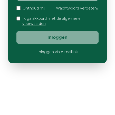
Onthoud mij
Wachtwoord vergeten?
Ik ga akkoord met de
algemene
voorwaarden
Inloggen
Inloggen via e-maillink