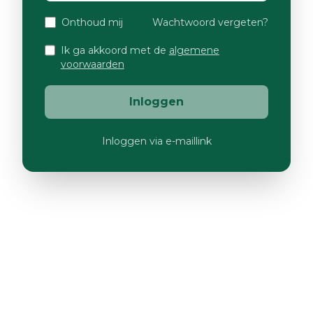
Onthoud mij
Wachtwoord vergeten?
Ik ga akkoord met de
algemene
voorwaarden
Inloggen
Inloggen via e-maillink