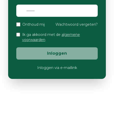
Onthoud mij
Wachtwoord vergeten?
Ik ga akkoord met de
algemene
voorwaarden
Inloggen
Inloggen via e-maillink