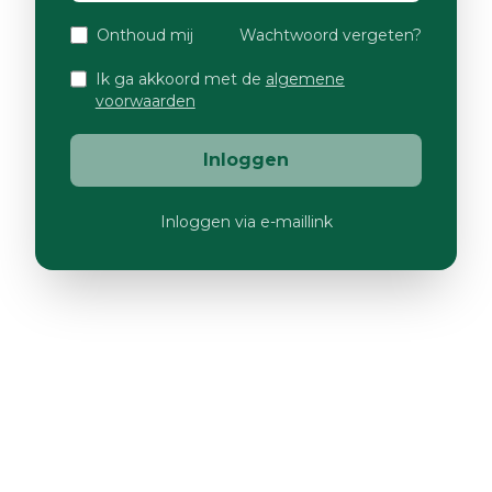
Onthoud mij
Wachtwoord vergeten?
Ik ga akkoord met de
algemene
voorwaarden
Inloggen
Inloggen via e-maillink