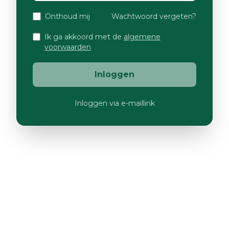
Onthoud mij
Wachtwoord vergeten?
Ik ga akkoord met de
algemene
voorwaarden
Inloggen
Inloggen via e-maillink