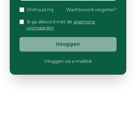
Onthoud mij
Wachtwoord vergeten?
Ik ga akkoord met de
algemene
voorwaarden
Inloggen
Inloggen via e-maillink