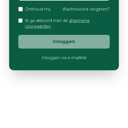
Onthoud mij
Wachtwoord vergeten?
Ik ga akkoord met de
algemene
voorwaarden
Inloggen
Inloggen via e-maillink