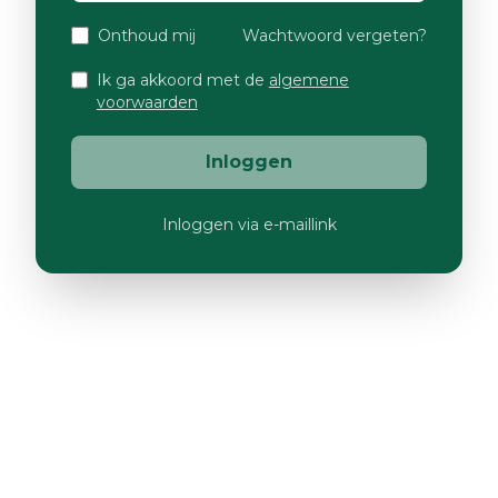
Onthoud mij
Wachtwoord vergeten?
Ik ga akkoord met de
algemene
voorwaarden
Inloggen
Inloggen via e-maillink