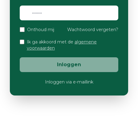
Onthoud mij
Wachtwoord vergeten?
Ik ga akkoord met de
algemene
voorwaarden
Inloggen
Inloggen via e-maillink