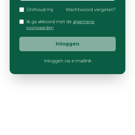
Onthoud mij
Wachtwoord vergeten?
Ik ga akkoord met de
algemene
voorwaarden
Inloggen
Inloggen via e-maillink