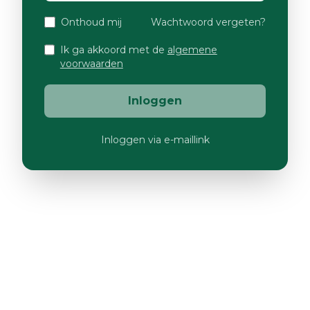
Onthoud mij
Wachtwoord vergeten?
Ik ga akkoord met de
algemene
voorwaarden
Inloggen
Inloggen via e-maillink