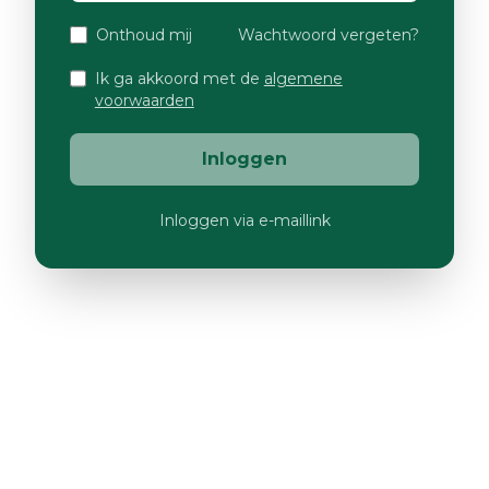
Onthoud mij
Wachtwoord vergeten?
Ik ga akkoord met de
algemene
voorwaarden
Inloggen
Inloggen via e-maillink