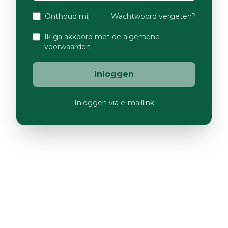
Onthoud mij
Wachtwoord vergeten?
Ik ga akkoord met de
algemene
voorwaarden
Inloggen
Inloggen via e-maillink