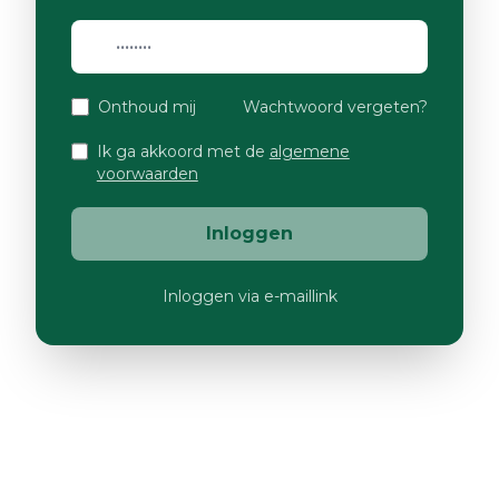
Onthoud mij
Wachtwoord vergeten?
Ik ga akkoord met de
algemene
voorwaarden
Inloggen
Inloggen via e-maillink