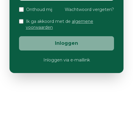
Onthoud mij
Wachtwoord vergeten?
Ik ga akkoord met de
algemene
voorwaarden
Inloggen
Inloggen via e-maillink