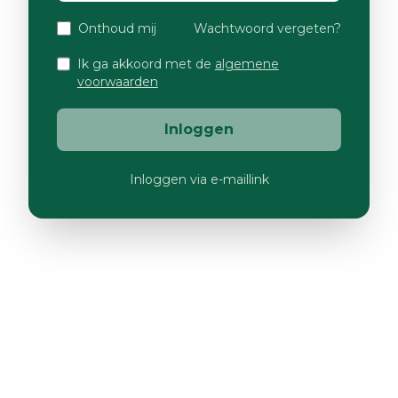
Onthoud mij
Wachtwoord vergeten?
Ik ga akkoord met de
algemene
voorwaarden
Inloggen
Inloggen via e-maillink