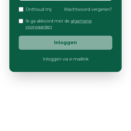
Onthoud mij
Wachtwoord vergeten?
Ik ga akkoord met de
algemene
voorwaarden
Inloggen
Inloggen via e-maillink