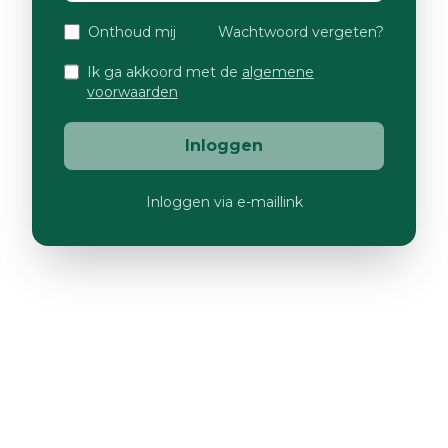
Onthoud mij
Wachtwoord vergeten?
Ik ga akkoord met de
algemene
voorwaarden
Inloggen
Inloggen via e-maillink