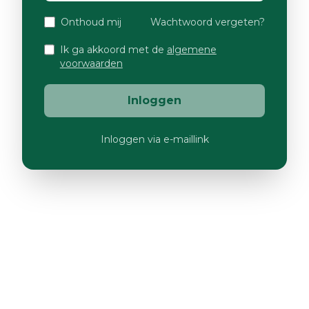
Onthoud mij
Wachtwoord vergeten?
Ik ga akkoord met de
algemene
voorwaarden
Inloggen
Inloggen via e-maillink