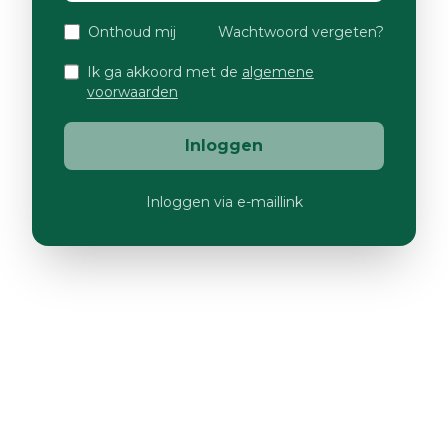
Onthoud mij
Wachtwoord vergeten?
Ik ga akkoord met de
algemene
voorwaarden
Inloggen
Inloggen via e-maillink