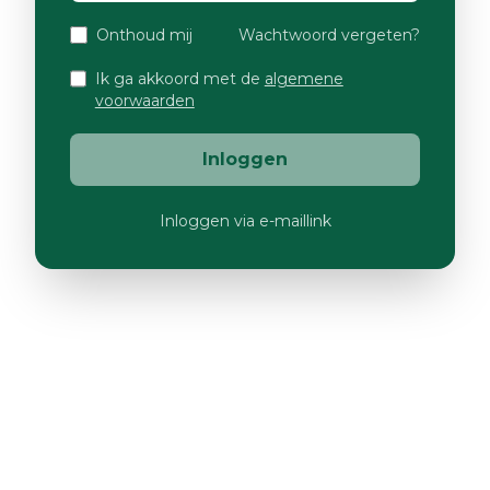
Onthoud mij
Wachtwoord vergeten?
Ik ga akkoord met de
algemene
voorwaarden
Inloggen
Inloggen via e-maillink