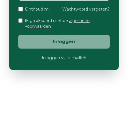
Onthoud mij
Wachtwoord vergeten?
Ik ga akkoord met de
algemene
voorwaarden
Inloggen
Inloggen via e-maillink