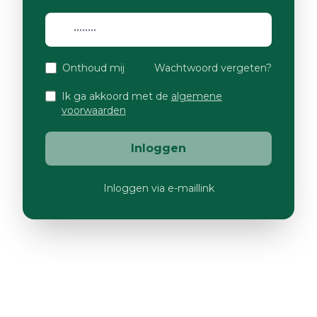
Onthoud mij
Wachtwoord vergeten?
Ik ga akkoord met de
algemene
voorwaarden
Inloggen
Inloggen via e-maillink