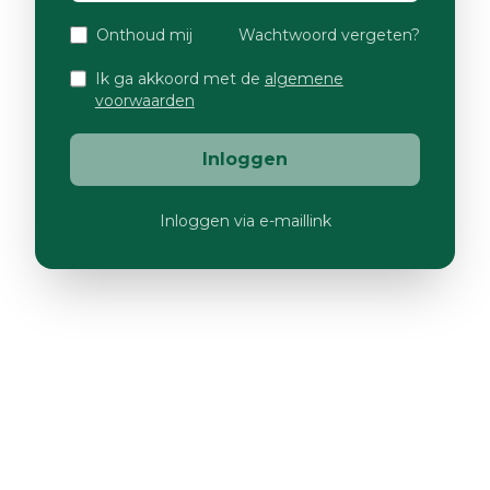
Onthoud mij
Wachtwoord vergeten?
Ik ga akkoord met de
algemene
voorwaarden
Inloggen
Inloggen via e-maillink