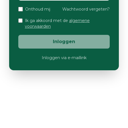
Onthoud mij
Wachtwoord vergeten?
Ik ga akkoord met de
algemene
voorwaarden
Inloggen
Inloggen via e-maillink