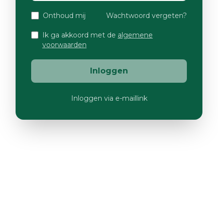
Onthoud mij
Wachtwoord vergeten?
Ik ga akkoord met de
algemene
voorwaarden
Inloggen
Inloggen via e-maillink