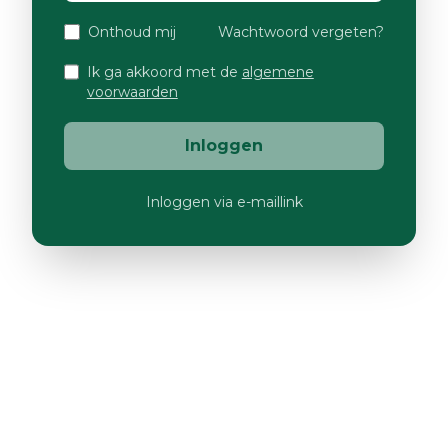
Onthoud mij
Wachtwoord vergeten?
Ik ga akkoord met de
algemene
voorwaarden
Inloggen
Inloggen via e-maillink