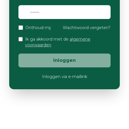
Onthoud mij
Wachtwoord vergeten?
Ik ga akkoord met de
algemene
voorwaarden
Inloggen
Inloggen via e-maillink