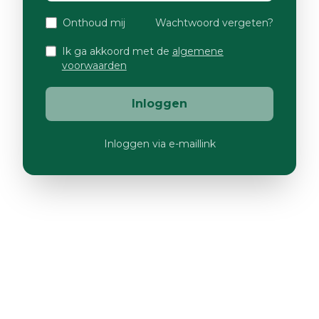
Onthoud mij
Wachtwoord vergeten?
Ik ga akkoord met de
algemene
voorwaarden
Inloggen
Inloggen via e-maillink