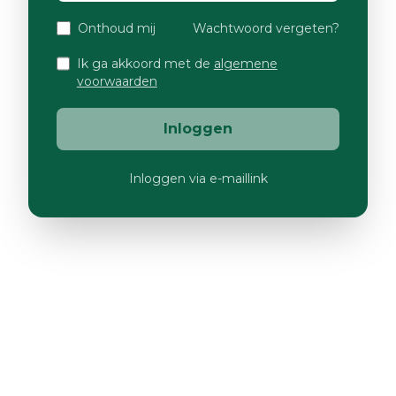
Onthoud mij
Wachtwoord vergeten?
Ik ga akkoord met de
algemene
voorwaarden
Inloggen
Inloggen via e-maillink