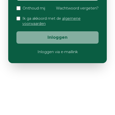
Onthoud mij
Wachtwoord vergeten?
Ik ga akkoord met de
algemene
voorwaarden
Inloggen
Inloggen via e-maillink