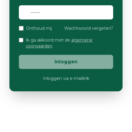
Onthoud mij
Wachtwoord vergeten?
Ik ga akkoord met de
algemene
voorwaarden
Inloggen
Inloggen via e-maillink