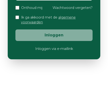
Onthoud mij
Wachtwoord vergeten?
Ik ga akkoord met de
algemene
voorwaarden
Inloggen
Inloggen via e-maillink