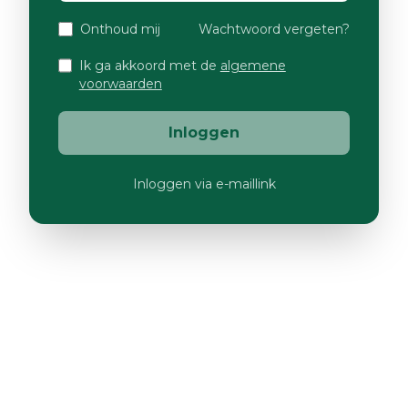
Onthoud mij
Wachtwoord vergeten?
Ik ga akkoord met de
algemene
voorwaarden
Inloggen
Inloggen via e-maillink