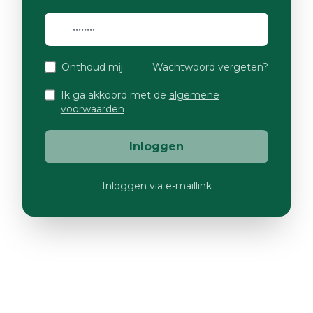
Onthoud mij
Wachtwoord vergeten?
Ik ga akkoord met de
algemene
voorwaarden
Inloggen
Inloggen via e-maillink