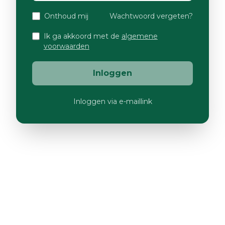
Onthoud mij
Wachtwoord vergeten?
Ik ga akkoord met de
algemene
voorwaarden
Inloggen
Inloggen via e-maillink