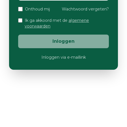
Onthoud mij
Wachtwoord vergeten?
Ik ga akkoord met de
algemene
voorwaarden
Inloggen
Inloggen via e-maillink