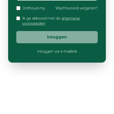
Onthoud mij
Wachtwoord vergeten?
Ik ga akkoord met de
algemene
voorwaarden
Inloggen
Inloggen via e-maillink