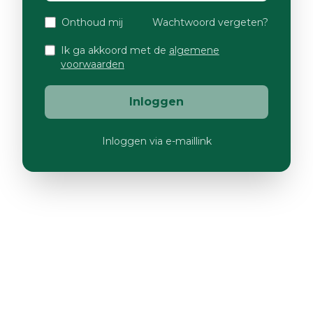
Onthoud mij
Wachtwoord vergeten?
Ik ga akkoord met de
algemene
voorwaarden
Inloggen
Inloggen via e-maillink