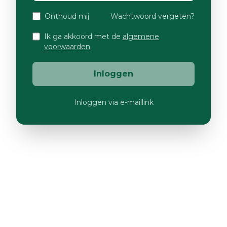
Onthoud mij
Wachtwoord vergeten?
Ik ga akkoord met de
algemene
voorwaarden
Inloggen
Inloggen via e-maillink