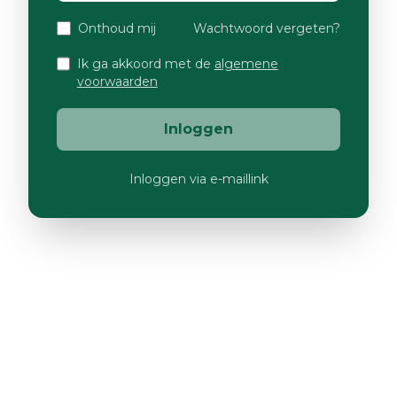
Onthoud mij
Wachtwoord vergeten?
Ik ga akkoord met de
algemene
voorwaarden
Inloggen
Inloggen via e-maillink