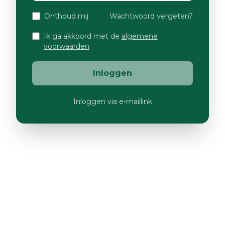
Onthoud mij
Wachtwoord vergeten?
Ik ga akkoord met de
algemene
voorwaarden
Inloggen
Inloggen via e-maillink