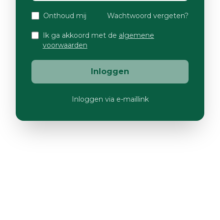
Onthoud mij
Wachtwoord vergeten?
Ik ga akkoord met de
algemene
voorwaarden
Inloggen
Inloggen via e-maillink