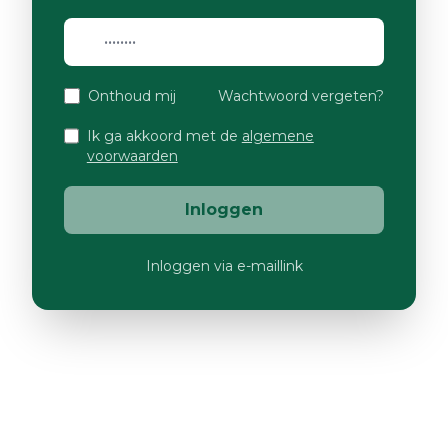
Onthoud mij
Wachtwoord vergeten?
Ik ga akkoord met de
algemene
voorwaarden
Inloggen
Inloggen via e-maillink