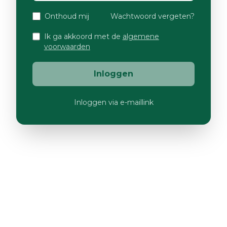
Onthoud mij
Wachtwoord vergeten?
Ik ga akkoord met de
algemene
voorwaarden
Inloggen
Inloggen via e-maillink