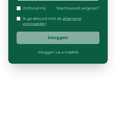
Onthoud mij
Wachtwoord vergeten?
Ik ga akkoord met de
algemene
voorwaarden
Inloggen
Inloggen via e-maillink