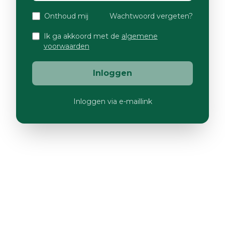
Onthoud mij
Wachtwoord vergeten?
Ik ga akkoord met de
algemene
voorwaarden
Inloggen
Inloggen via e-maillink